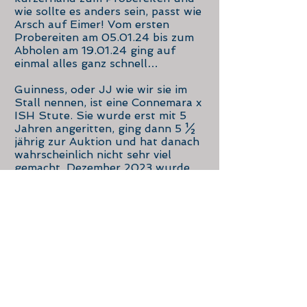
wie sollte es anders sein, passt wie
Arsch auf Eimer! Vom ersten
Probereiten am 05.01.24 bis zum
Abholen am 19.01.24 ging auf
einmal alles ganz schnell…
Guinness, oder JJ wie wir sie im
Stall nennen, ist eine Connemara x
ISH Stute. Sie wurde erst mit 5
Jahren angeritten, ging dann 5 ½
jährig zur Auktion und hat danach
wahrscheinlich nicht sehr viel
gemacht. Dezember 2023 wurde
sie dann in die Schweiz importiert
und die Händler sind mit ihr primär
ins Gelände gegangen. Also in der
Schweiz den bestmöglichen Start
erwischt 😊 Bei uns durfte sie
erstmal ankommen. Seit Mitte
März 2024 ist sie nun regelmässig
gearbeitet und macht mit ihrer
Einstellung einfach nur Spass. Wir
füllen aktuell die Lücken der